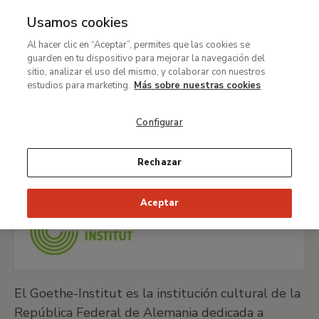
Usamos cookies
MENÚ
Ir
Bus
Al hacer clic en “Aceptar”, permites que las cookies se
al
guarden en tu dispositivo para mejorar la navegación del
Ruta
contenido
Patrocinio y colaboración
Apoyo empresarial
sitio, analizar el uso del mismo, y colaborar con nuestros
de
principal
estudios para marketing.
Más sobre nuestras cookies
Empresas participantes
navegación
Instituto Goethe
Configurar
Rechazar
VISITAR WEB INSTITUTO GOETHE
Aceptar
El Goethe-Institut es la institución cultural de la
República Federal de Alemania dedicada a