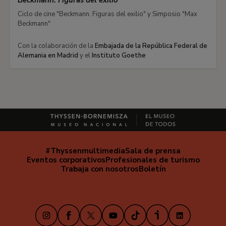
Beckmann. Figuras del exilio
Ciclo de cine "Beckmann. Figuras del exilio" y Simposio "Max
Beckmann"
Con la colaboración de la
Embajada de la República Federal de
Alemania en Madrid
y el
Instituto Goethe
#Thyssenmultimedia
Sala de prensa
Navegación
Eventos corporativos
Profesionales de turismo
secundaria
Trabaja con nosotros
Boletín
Instagram
Facebook
X
Youtube
TikTok
iVoox
LinkedIn