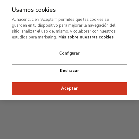
Usamos cookies
MENÚ
Ir
Bus
Al hacer clic en “Aceptar”, permites que las cookies se
al
guarden en tu dispositivo para mejorar la navegación del
contenido
Planta baja
sitio, analizar el uso del mismo, y colaborar con nuestros
principal
estudios para marketing.
Más sobre nuestras cookies
Colección Carmen Thyssen y salas de
exposiciones temporales
Configurar
Salas de exposiciones temporales
Rechazar
Aceptar
J
Hall
Entrada
Acceso a la colección permanente
I
Jardín
D
C
H
F
A
E
B
G
Paseo del Prado
Acceso a la Colección Carmen Thyssen