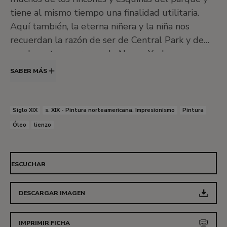
tiene al mismo tiempo una finalidad utilitaria.
Aquí también, la eterna niñera y la niña nos
recuerdan la razón de ser de Central Park y de
muchos otros parques de Nueva York».
SABER MÁS
El «muro de piedra sin desbastar» que menciona
el autor es un resto del muro de cimentación del
Mount Saint Vincent, un convento de Hermanas
Siglo XIX
s. XIX - Pintura norteamericana. Impresionismo
Pintura
de la Caridad que estaba situado en el extremo
Óleo
lienzo
nororiental del parque, cerca de la calle 105 y la
Quinta Avenida. En 1847 esta orden religiosa
católica adquirió un terreno en el que
ESCUCHAR
anteriormente se levantaba la McGown's Tavern,
construida en la década de 1750. El convento,
DESCARGAR IMAGEN
que incluía un internado para varios cientos de
alumnas, se incorporó al recinto del parque en
IMPRIMIR FICHA