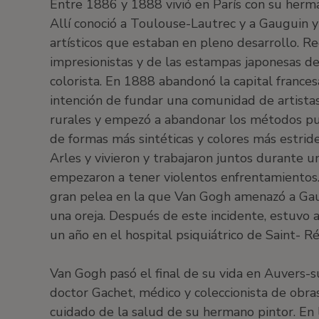
Entre 1886 y 1888 vivió en París con su herm
Allí conoció a Toulouse-Lautrec y a Gauguin y
artísticos que estaban en pleno desarrollo. Rec
impresionistas y de las estampas japonesas de
colorista. En 1888 abandonó la capital francesa
intención de fundar una comunidad de artistas
rurales y empezó a abandonar los métodos punt
de formas más sintéticas y colores más estrid
Arles y vivieron y trabajaron juntos durante 
empezaron a tener violentos enfrentamientos
gran pelea en la que Van Gogh amenazó a Gaugu
una oreja. Después de este incidente, estuvo 
un año en el hospital psiquiátrico de Saint- R
Van Gogh pasó el final de su vida en Auvers-su
doctor Gachet, médico y coleccionista de obra
cuidado de la salud de su hermano pintor. En l