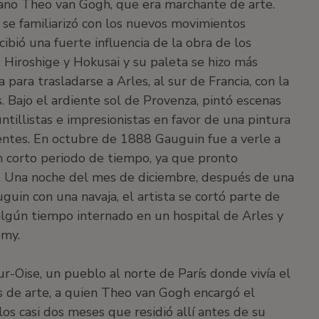
ano Theo van Gogh, que era marchante de arte.
 se familiarizó con los nuevos movimientos
ibió una fuerte influencia de la obra de los
 Hiroshige y Hokusai y su paleta se hizo más
 para trasladarse a Arles, al sur de Francia, con la
. Bajo el ardiente sol de Provenza, pintó escenas
illistas e impresionistas en favor de una pintura
entes. En octubre de 1888 Gauguin fue a verle a
un corto periodo de tiempo, ya que pronto
. Una noche del mes de diciembre, después de una
in con una navaja, el artista se cortó parte de
algún tiempo internado en un hospital de Arles y
émy.
r-Oise, un pueblo al norte de París donde vivía el
s de arte, a quien Theo van Gogh encargó el
os casi dos meses que residió allí antes de su