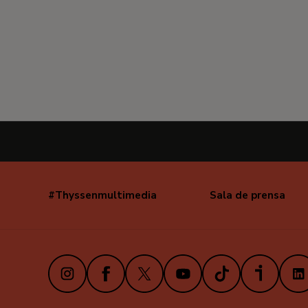
#Thyssenmultimedia
Sala de prensa
Navegación
secundaria
Instagram
Facebook
X
Youtube
TikTok
iVoox
Link