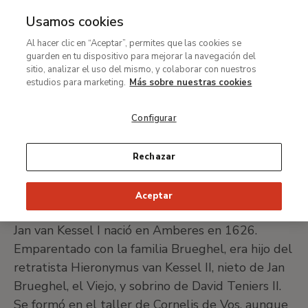
Usamos cookies
MENÚ
Ir
Bus
Al hacer clic en “Aceptar”, permites que las cookies se
al
David Teniers II y Jan van
guarden en tu dispositivo para mejorar la navegación del
contenido
sitio, analizar el uso del mismo, y colaborar con nuestros
Kessel I
principal
estudios para marketing.
Más sobre nuestras cookies
Configurar
Amberes, 1610-Bruselas, 1690 y Amberes 1626-
1679
Rechazar
IMPRIMIR FICHA
Aceptar
Jan van Kessel I nació en Amberes en 1626.
Emparentado con la familia Brueghel, era hijo del
retratista Hieronymus van Kessel II, nieto de Jan
Brueghel, el Viejo, y sobrino de David Teniers II.
Se formó en el taller de Cornelis de Vos, aunque