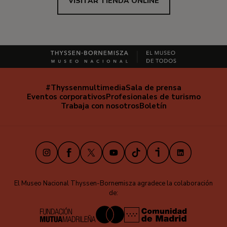
VISITAR TIENDA ONLINE
#Thyssenmultimedia
Sala de prensa
Navegación
Eventos corporativos
Profesionales de turismo
secundaria
Trabaja con nosotros
Boletín
Instagram
Facebook
X
Youtube
TikTok
iVoox
LinkedIn
El Museo Nacional Thyssen-Bornemisza agradece la colaboración
de: