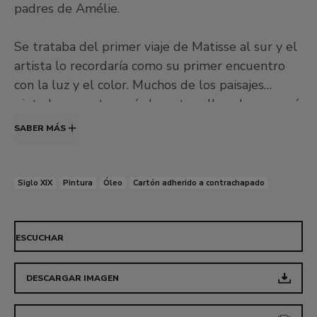
padres de Amélie.
Se trataba del primer viaje de Matisse al sur y el
artista lo recordaría como su primer encuentro
con la luz y el color. Muchos de los paisajes
pintados en este período, entre ellos el que aquí
se comenta, parecen haber sido llevados a cabo al
SABER MÁS
aire libre, directamente a partir del tema
representado. El color de estos cuadros, sin
embargo, no es naturalista. La intensa luz solar,
Siglo XIX
Pintura
Óleo
Cartón adherido a contrachapado
como escribe Schneider «revela el color y lo lleva
gradualmente hasta un punto de incandescencia
en el que se opera una mutación, y el tono local
ESCUCHAR
se trasforma en color subjetivo». De hecho las
obras pintadas por Matisse durante este período
DESCARGAR IMAGEN
son generalmente descritas como «protofauves»,
en la medida en que parecen anticiparse al