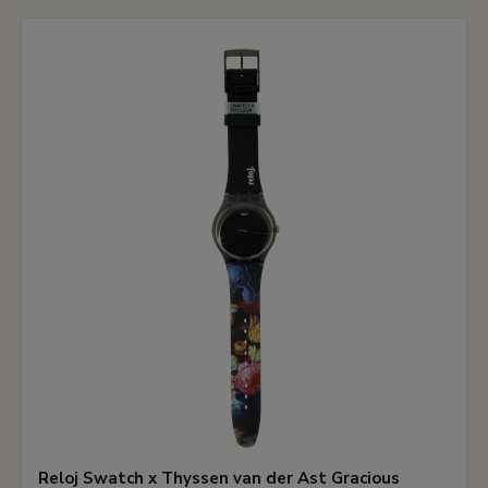
destacaba un llamativo grupo de cuadros de este
pintor. Además, su libro
D'Eugène Delacroix au
néo-impressionnisme
apareció por entregas en
La
Revue Blanche
entre mayo y julio de ese mismo
año.
Canal du Midi
es una obra pintada rápidamente y
con un color fluido, pero no con la pincelada
dividida que puede verse en otros cuadros
realizados por el artista durante ese período. Sí
que pueden relacionarse en cambio con el
Neoimpresionismo el deseo de no superponer los
colores y el uso de las reservas gris claro en
amplias zonas del fondo. Este gris funciona como
un tono neutro que permite la respiración de los
intensos azules, carmines y naranjas de la puesta
de sol.
Reloj Swatch x Thyssen van der Ast Gracious