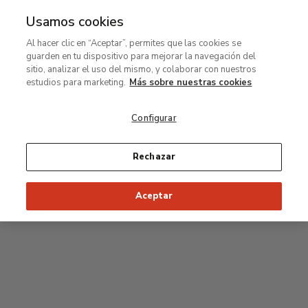
Usamos cookies
MENÚ
Ir
Bus
Al hacer clic en “Aceptar”, permites que las cookies se
al
guarden en tu dispositivo para mejorar la navegación del
contenido
Planta baja
sitio, analizar el uso del mismo, y colaborar con nuestros
principal
estudios para marketing.
Más sobre nuestras cookies
Colección Carmen Thyssen y salas de
exposiciones temporales
Configurar
Salas de exposiciones temporales
Rechazar
Aceptar
J
Hall
Entrada
Acceso a la colección permanente
I
Jardín
D
C
H
F
A
E
B
G
Paseo del Prado
Acceso a la Colección Carmen Thyssen