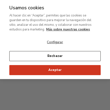
Usamos cookies
MENÚ
Ir
Bus
Al hacer clic en “Aceptar”, permites que las cookies se
al
guarden en tu dispositivo para mejorar la navegación del
contenido
Planta segunda
sitio, analizar el uso del mismo, y colaborar con nuestros
principal
estudios para marketing.
Más sobre nuestras cookies
Colección permanente
Configurar
25
26
27
28
29
Rechazar
24
23
Inicio recomendado de la visita
Salas Clásicas
Aceptar
22
21
20
19
18
1
16
17
2
15
7
8
9
10
3
11
12
14
4
5
6
13