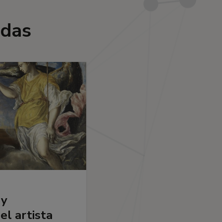
adas
 y
el artista