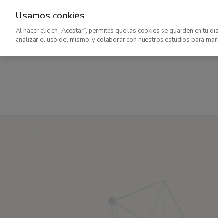
Usamos cookies
Ir
Al hacer clic en “Aceptar”, permites que las cookies se guarden en tu di
al
analizar el uso del mismo, y colaborar con nuestros estudios para mar
contenido
principal