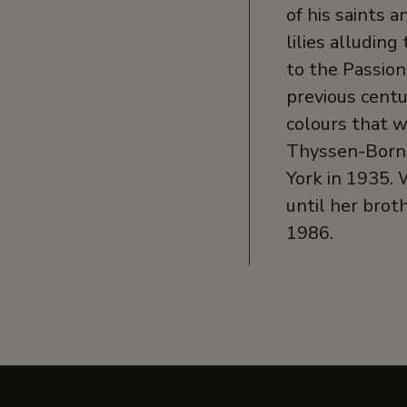
of his saints 
lilies alludin
to the Passion 
previous centu
colours that w
Thyssen-Borne
York in 1935. 
until her brot
1986.