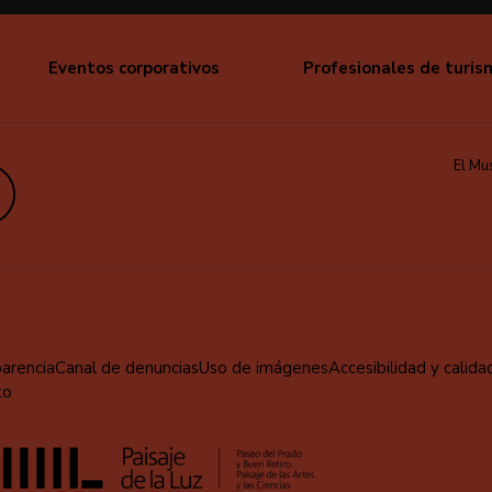
Eventos corporativos
Profesionales de turis
El Mu
edIn
parencia
Canal de denuncias
Uso de imágenes
Accesibilidad y calida
to