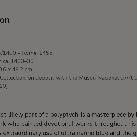
ion
95/1400 – Rome, 1455
y
, ca. 1433–35
8.6 x 49.2 cm
ollection, on deposit with the Museu Nacional d’Art 
.10)
st likely part of a polyptych, is a masterpiece by 
k who painted devotional works throughout his l
s extraordinary use of ultramarine blue and the 