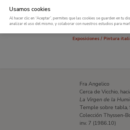
Usamos cookies
Ir
Al hacer clic en “Aceptar”, permites que las cookies se guarden en tu di
al
analizar el uso del mismo, y colaborar con nuestros estudios para mar
contenido
Exposiciones
Pintura ital
principal
Fra Angelico
Cerca de Vicchio, h
La Virgen de la Hum
Temple sobre tabla, 
Colección Thyssen-Bo
inv. 7 (1986.10)