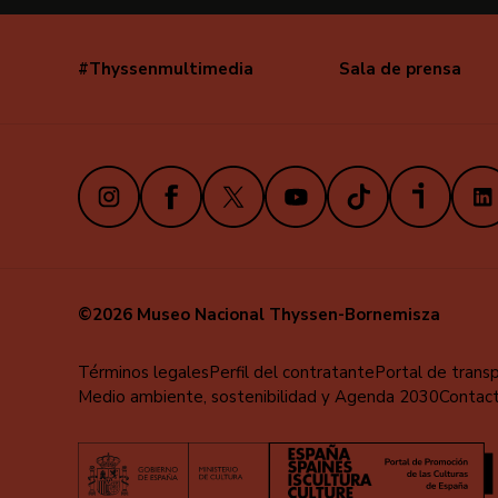
#Thyssenmultimedia
Sala de prensa
Navegación
secundaria
Instagram
Facebook
X
Youtube
TikTok
iVoox
Link
©2026 Museo Nacional Thyssen-Bornemisza
Menú
Términos legales
Perfil del contratante
Portal de trans
Medio ambiente, sostenibilidad y Agenda 2030
Contac
al
pie