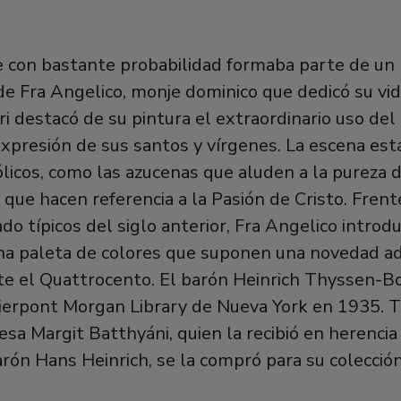
e con bastante probabilidad formaba parte de un p
e Fra Angelico, monje dominico que dedicó su vid
ri destacó de su pintura el extraordinario uso del 
expresión de sus santos y vírgenes. La escena est
licos, como las azucenas que aluden a la pureza de
 que hacen referencia a la Pasión de Cristo. Frente
ado típicos del siglo anterior, Fra Angelico introd
una paleta de colores que suponen una novedad a
te el Quattrocento. El barón Heinrich Thyssen-B
Pierpont Morgan Library de Nueva York en 1935. T
desa Margit Batthyáni, quien la recibió en herenci
rón Hans Heinrich, se la compró para su colecció