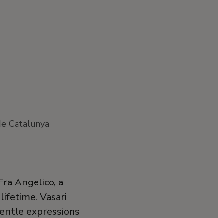
de Catalunya
Fra Angelico, a
ifetime. Vasari
gentle expressions