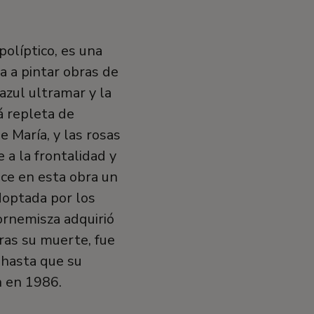
olíptico, es una
a a pintar obras de
azul ultramar y la
á repleta de
 María, y las rosas
 a la frontalidad y
uce en esta obra un
doptada por los
ornemisza adquirió
ras su muerte, fue
a hasta que su
n en 1986.