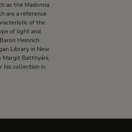
such as the Madonna
ch are a reference
racteristic of the
ype of light and
 Baron Heinrich
gan Library in New
s Margit Batthyáni,
 his collection in