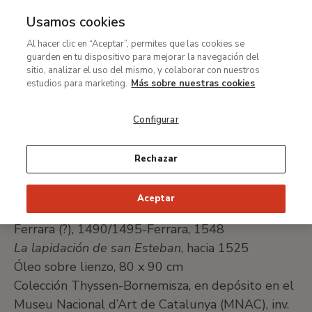
Usamos cookies
MENÚ
Ir
Bus
Al hacer clic en “Aceptar”, permites que las cookies se
al
guarden en tu dispositivo para mejorar la navegación del
Ruta
contenido
Exposiciones
sitio, analizar el uso del mismo, y colaborar con nuestros
de
principal
estudios para marketing.
Más sobre nuestras cookies
Pintura italiana de los siglos XIV al XVIII de la colección
navegación
del barón Thyssen-Bornemisza en el MNAC
Configurar
Dosso y Battista
Rechazar
Dosso y Battista Dossi
Aceptar
Ferrara (?), 1490-Ferrara, 1541/1542
Ferrara (?), 1490/1495-Ferrara, 1548
La lapidación de san Esteban
, hacia 1525
Óleo sobre lienzo, 80 x 90 cm
Colección Thyssen-Bornemisza, en depósito en el
Museu Nacional d’Art de Catalunya (MNAC), inv.