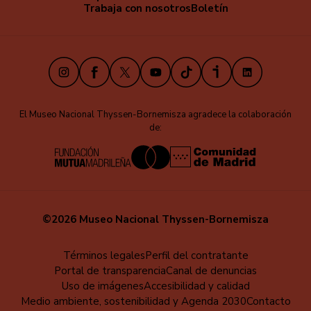
secundaria
Trabaja con nosotros
Boletín
Instagram
Facebook
X
Youtube
TikTok
iVoox
LinkedIn
El Museo Nacional Thyssen-Bornemisza agradece la colaboración
de:
©2026 Museo Nacional Thyssen-Bornemisza
Menú
Términos legales
Perfil del contratante
Portal de transparencia
Canal de denuncias
al
Uso de imágenes
Accesibilidad y calidad
pie
Medio ambiente, sostenibilidad y Agenda 2030
Contacto