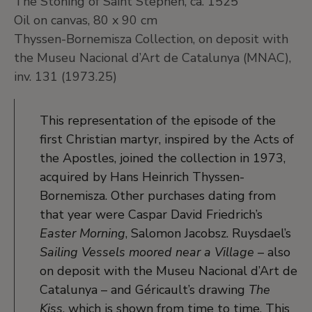
The Stoning of Saint Stephen, ca. 1525
Oil on canvas, 80 x 90 cm
Thyssen-Bornemisza Collection, on deposit with
the Museu Nacional d’Art de Catalunya (MNAC),
inv. 131 (1973.25)
This representation of the episode of the
first Christian martyr, inspired by the Acts of
the Apostles, joined the collection in 1973,
acquired by Hans Heinrich Thyssen-
Bornemisza. Other purchases dating from
that year were Caspar David Friedrich’s
Easter Morning
, Salomon Jacobsz. Ruysdael’s
Sailing Vessels moored near a Village
– also
on deposit with the Museu Nacional d’Art de
Catalunya – and Géricault’s drawing
The
Kiss
, which is shown from time to time. This