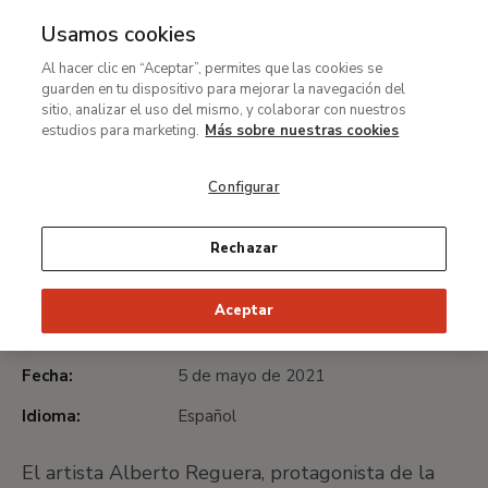
Usamos cookies
MENÚ
Ir
Bus
Al hacer clic en “Aceptar”, permites que las cookies se
al
guarden en tu dispositivo para mejorar la navegación del
×
contenido
Could not retrieve the oEmbed resource.
sitio, analizar el uso del mismo, y colaborar con nuestros
principal
estudios para marketing.
Más sobre nuestras cookies
Ruta
Configurar
#Thyssenmultimedia
de
Performance pictórica del
navegación
Rechazar
artista Alberto Reguera
Aceptar
Fecha:
5 de mayo de 2021
Idioma:
Español
El artista Alberto Reguera, protagonista de la