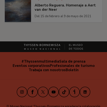
Alberto Reguera. Homenaje a Aert
van der Neer
Del 15 de febrero al 9 de mayo de 2021
#Thyssenmultimedia
Sala de prensa
Navegación
Eventos corporativos
Profesionales de turismo
secundaria
Trabaja con nosotros
Boletín
Instagram
Facebook
X
Youtube
TikTok
iVoox
LinkedIn
El Museo Nacional Thyssen-Bornemisza agradece la colaboración