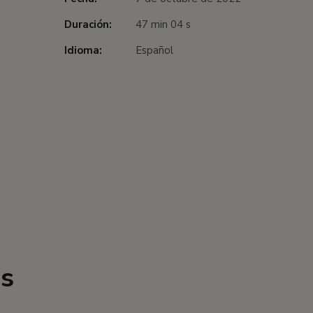
Duración:
47 min 04 s
Idioma:
Español
os