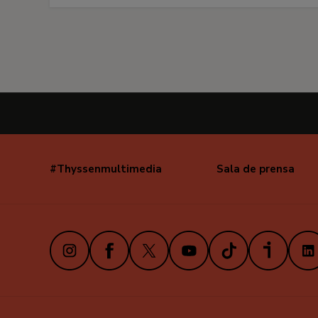
#Thyssenmultimedia
Sala de prensa
Navegación
secundaria
Instagram
Facebook
X
Youtube
TikTok
iVoox
Link