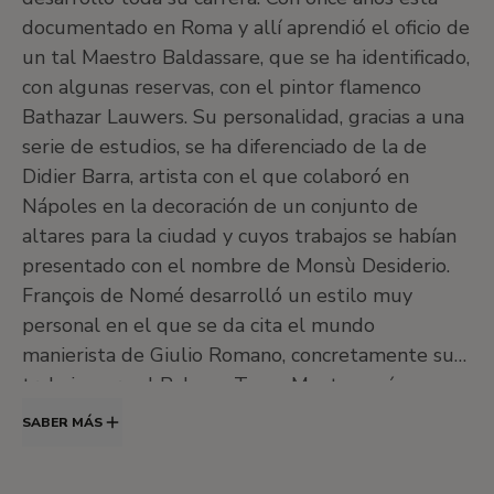
documentado en Roma y allí aprendió el oficio de
un tal Maestro Baldassare, que se ha identificado,
con algunas reservas, con el pintor flamenco
Bathazar Lauwers. Su personalidad, gracias a una
serie de estudios, se ha diferenciado de la de
Didier Barra, artista con el que colaboró en
Nápoles en la decoración de un conjunto de
altares para la ciudad y cuyos trabajos se habían
presentado con el nombre de Monsù Desiderio.
François de Nomé desarrolló un estilo muy
personal en el que se da cita el mundo
manierista de Giulio Romano, concretamente su
trabajo para el Palazzo Te en Mantua, así como
aspectos de los paisajes de Paul Bril y notas más
SABER MÁS
caprichosas procedentes de Hans Vredeman de
Vries y Antonio Tempesta.