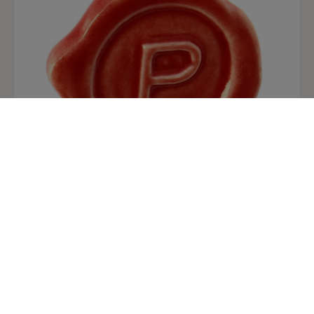
soporte a la composición, y en el que los
personajes se pierden por sus dimensiones, son
las ruinas clásicas y góticas de una ciudad que
estuvo decorada con profusión de esculturas.
Entre ellas destaca, por su posición central, la
alegoría de la Abundancia, que identificamos por
el cuerno que sostiene. En el juego de verticales
y diagonales que se establece entre las fachadas
de los edificios, las rampas y los puentes, François
de Nomé nos ofrece un aspecto desolado de una
ciudad devastada, cuyos efectos agudiza con una
iluminación artificial y con una gama
Pin sello letra P Hiperreal
monocromática de fuertes empastes en las zonas
78,00 €
que reciben la luz.
La pintura, por su escenario, se ha comparado con
Jonás y la ballena
en la colección Daninos de