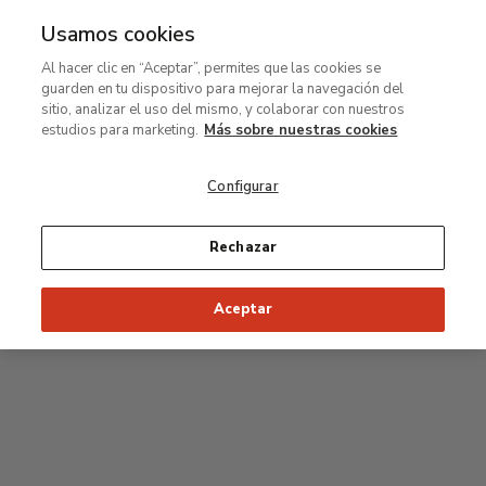
Usamos cookies
MENÚ
Ir
Bus
Al hacer clic en “Aceptar”, permites que las cookies se
al
guarden en tu dispositivo para mejorar la navegación del
contenido
Planta segunda
sitio, analizar el uso del mismo, y colaborar con nuestros
principal
estudios para marketing.
Más sobre nuestras cookies
Colección permanente
Configurar
25
26
27
28
29
Rechazar
24
23
Inicio recomendado de la visita
Salas Clásicas
Aceptar
22
21
20
19
18
1
16
17
2
15
7
8
9
10
3
11
12
14
4
5
6
13