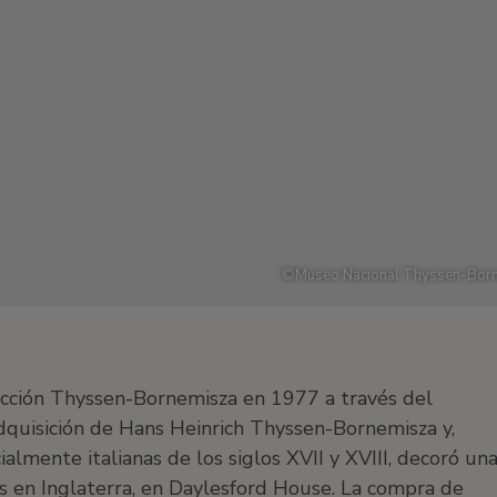
©
Museo Nacional Thyssen-Born
ección Thyssen-Bornemisza en 1977 a través del
adquisición de Hans Heinrich Thyssen-Bornemisza y,
ialmente italianas de los siglos XVII y XVIII, decoró un
es en Inglaterra, en Daylesford House. La compra de