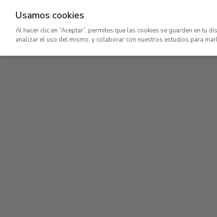
Usamos cookies
Ir
Al hacer clic en “Aceptar”, permites que las cookies se guarden en tu di
al
analizar el uso del mismo, y colaborar con nuestros estudios para mar
contenido
Planta segunda
Pla
principal
Colección permanente
Cole
Planta segunda
Colección permanente