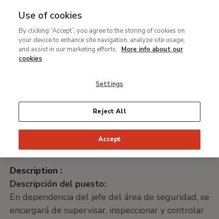
Use of cookies
MENU
Ir
Sea
By clicking “Accept”, you agree to the storing of cookies on
al
your device to enhance site navigation, analyze site usage,
Breadcrumb
contenido
Join our team
and assist in our marketing efforts.
More info about our
principal
Supervisor de seguridad
cookies
Settings
Position :
Reject All
Supervisor de seguridad
Application deadline: :
Accept
7 de junio de 2024
Description :
Descripción del puesto:
En dependencia del jefe del área de seguridad, se
encargará de supervisar, inspeccionar y controlar