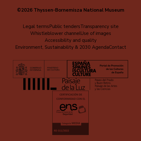
©2026 Thyssen-Bornemisza National Museum
Menú
Legal terms
Public tenders
Transparency site
Whistleblower channel
Use of images
al
Accessibility and quality
pie
Environment, Sustainability & 2030 Agenda
Contact
(EN)