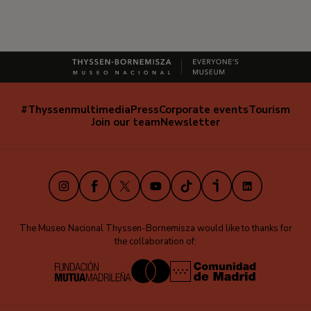
#Thyssenmultimedia
Press
Corporate events
Tourism
Navegación
Join our team
Newsletter
secundaria
(EN)
Instagram
Facebook
X
Youtube
TikTok
iVoox
LinkedIn
The Museo Nacional Thyssen-Bornemisza would like to thanks for
the collaboration of: