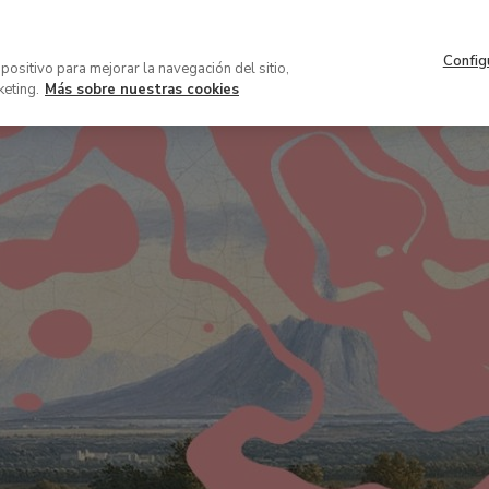
Navegación
Acerca del museo
Patrocinio 
superior
Config
VISITA
COLECCIÓN
EXPOSICION
spositivo para mejorar la navegación del sitio,
keting.
Más sobre nuestras cookies