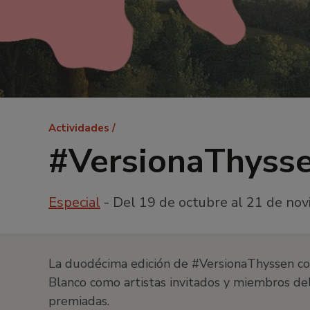
Ruta
Actividades
de
#VersionaThysse
navegación
Especial
- Del 19 de octubre al 21 de no
La duodécima edición de #VersionaThyssen con
Blanco como artistas invitados y miembros del
premiadas.