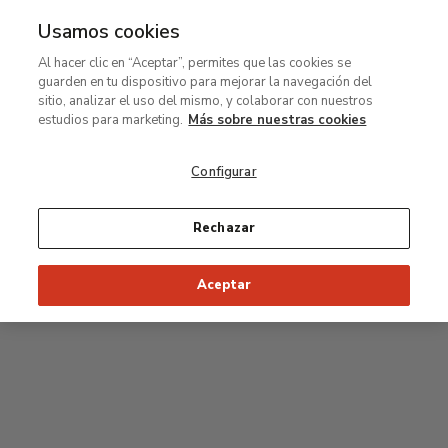
Usamos cookies
MENÚ
Ir
Bus
Al hacer clic en “Aceptar”, permites que las cookies se
al
guarden en tu dispositivo para mejorar la navegación del
contenido
Planta segunda
sitio, analizar el uso del mismo, y colaborar con nuestros
principal
estudios para marketing.
Más sobre nuestras cookies
Colección permanente
Configurar
25
26
27
28
29
Rechazar
24
23
Inicio recomendado de la visita
Salas Clásicas
Aceptar
22
21
20
19
18
1
16
17
2
15
7
8
9
10
3
11
12
14
4
5
6
13