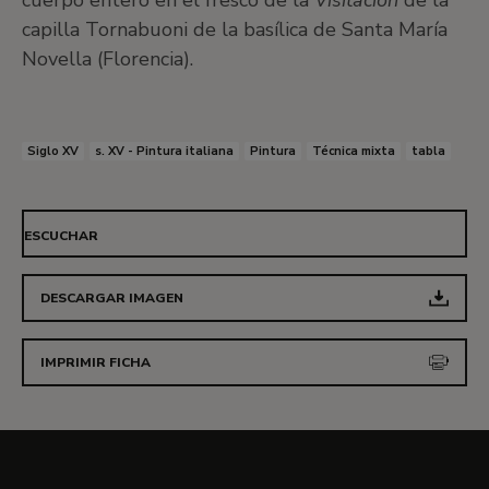
cuerpo entero en el fresco de la
Visitación
de la
capilla Tornabuoni de la basílica de Santa María
Novella (Florencia).
Siglo XV
s. XV - Pintura italiana
Pintura
Técnica mixta
tabla
ESCUCHAR
DESCARGAR IMAGEN
IMPRIMIR FICHA